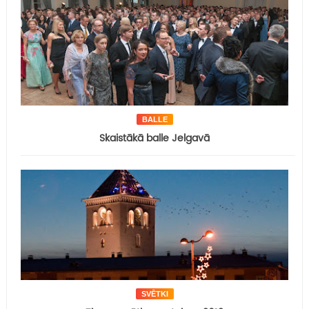
BALLE
Skaistākā balle Jelgavā
SVĒTKI