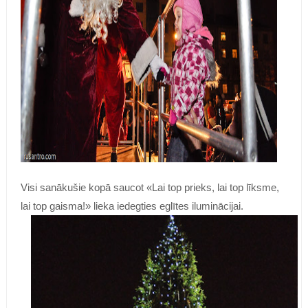
Visi sanākušie kopā saucot «Lai top prieks, lai top līksme,
lai top gaisma!» lieka iedegties eglītes iluminācijai.