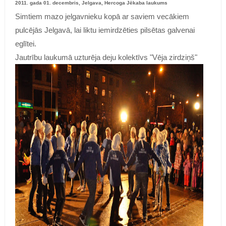
2011. gada 01. decembris, Jelgava, Hercoga Jēkaba laukums
Simtiem mazo jelgavnieku kopā ar saviem vecākiem
pulcējās Jelgavā, lai liktu iemirdzēties pilsētas galvenai
eglītei.
Jautrību laukumā uzturēja deju kolektīvs "Vēja zirdziņš"