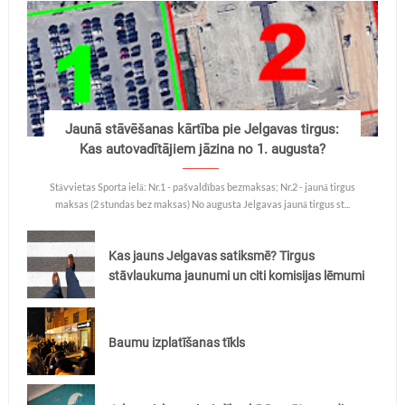
Jaunā stāvēšanas kārtība pie Jelgavas tirgus:
Kas autovadītājiem jāzina no 1. augusta?
Stāvvietas Sporta ielā: Nr.1 - pašvaldības bezmaksas; Nr.2 - jaunā tirgus
maksas (2 stundas bez maksas) No augusta Jelgavas jaunā tirgus st...
Kas jauns Jelgavas satiksmē? Tirgus
stāvlaukuma jaunumi un citi komisijas lēmumi
Baumu izplatīšanas tīkls