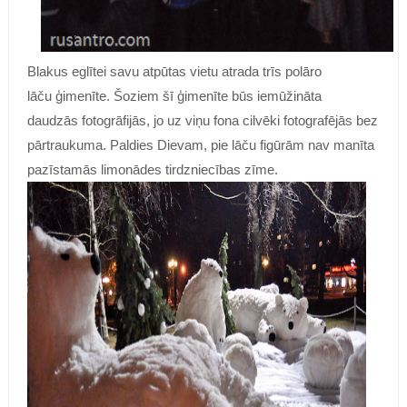
Blakus eglītei savu atpūtas vietu atrada trīs polāro
lāču ģimenīte. Šoziem šī ģimenīte būs iemūžināta
daudzās fotogrāfijās, jo uz viņu fona cilvēki fotografējās bez
pārtraukuma. Paldies Dievam, pie lāču figūrām nav manīta
pazīstamās limonādes tirdzniecības zīme.