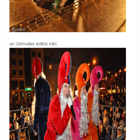
un Jūrmalas teātra rūķi.