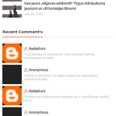
Kas jauns Jelgavas satiksmē? Tirgus stāvlaukuma
jaunumi un citi komisijas lēmumi
July 09, 2026
Recent Comment's
Redaktors
Viss atkarīgs no krustojuma. Nav vienotas shēmas.
Krustojumos ar viedi...
Anonymous
Gribētu noskaidrot, vai gājēju pogas pie parastajiem
luksofora krustoj...
Redaktors
Pilsētas ielu funkcionālais projekts jau ir izskatīšanas stadijā
un tu...
Anonymous