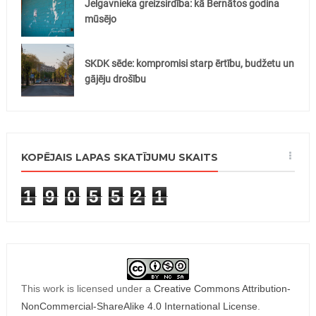
Jelgavnieka greizsirdība: kā Bernātos godina
mūsējo
SKDK sēde: kompromisi starp ērtību, budžetu un
gājēju drošību
KOPĒJAIS LAPAS SKATĪJUMU SKAITS
1
9
0
5
5
2
1
This work is licensed under a
Creative Commons Attribution-
NonCommercial-ShareAlike 4.0 International License
.