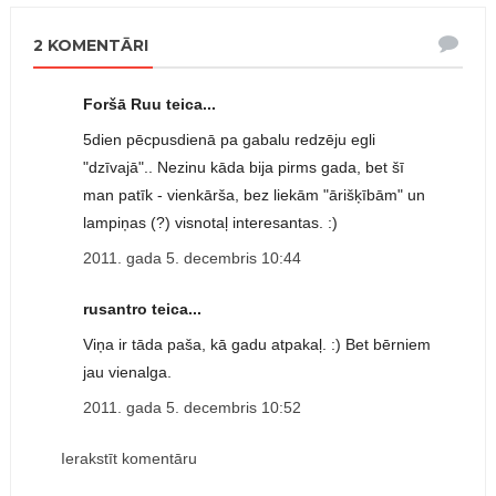
2 KOMENTĀRI
Foršā Ruu teica...
5dien pēcpusdienā pa gabalu redzēju egli
"dzīvajā".. Nezinu kāda bija pirms gada, bet šī
man patīk - vienkārša, bez liekām "ārišķībām" un
lampiņas (?) visnotaļ interesantas. :)
2011. gada 5. decembris 10:44
rusantro teica...
Viņa ir tāda paša, kā gadu atpakaļ. :) Bet bērniem
jau vienalga.
2011. gada 5. decembris 10:52
Ierakstīt komentāru