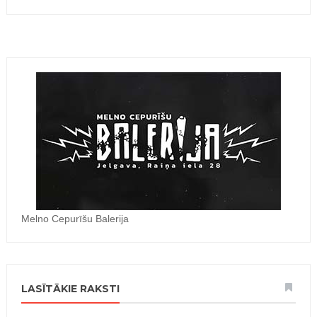
Melno Cepurīšu Balerija
LASĪTĀKIE RAKSTI