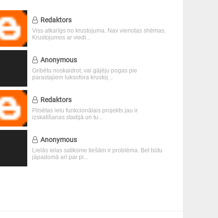
Redaktors
Viss atkarīgs no krustojuma. Nav vienotas shēmas.
Krustojumos ar viedi...
Anonymous
Gribētu noskaidrot, vai gājēju pogas pie
parastajiem luksofora krustoj...
Redaktors
Pilsētas ielu funkcionālais projekts jau ir
izskatīšanas stadijā un tu...
Anonymous
Lielās ielas satiksme tiešām ir problēma. Bet būtu
jāpadomā arī par pi...