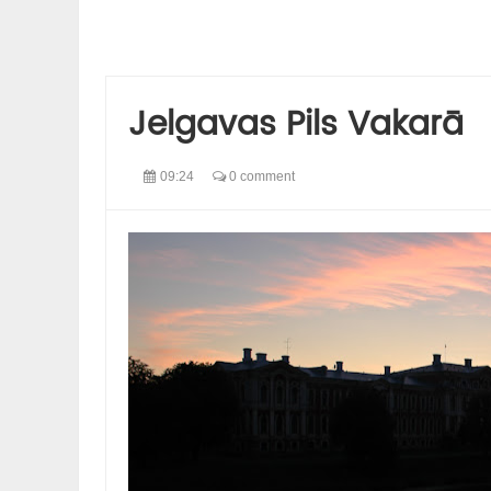
Jelgavas Pils Vakarā
09:24
0 comment