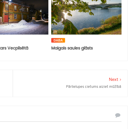
DABA
ars Vecpilsētā
Maigais saules glāsts
Next
Pārlielupes cietums aiziet mūžībā