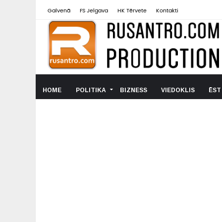
Galvenā
FS Jelgava
HK Tērvete
Kontakti
HOME
POLITIKA
BIZNESS
VIEDOKLIS
ĒST