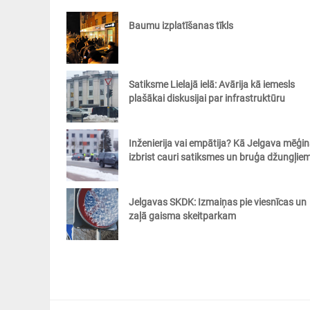
Baumu izplatīšanas tīkls
Satiksme Lielajā ielā: Avārija kā iemesls
plašākai diskusijai par infrastruktūru
Inženierija vai empātija? Kā Jelgava mēģi
izbrist cauri satiksmes un bruģa džungļie
Jelgavas SKDK: Izmaiņas pie viesnīcas un
zaļā gaisma skeitparkam