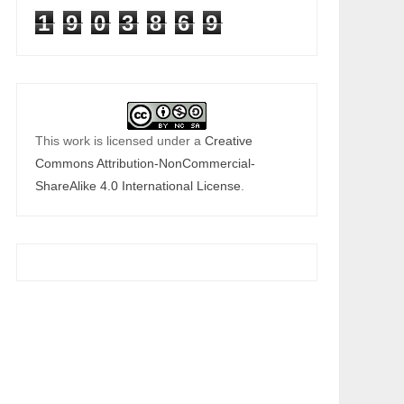
1
9
0
3
8
6
9
This work is licensed under a
Creative
Commons Attribution-NonCommercial-
ShareAlike 4.0 International License
.