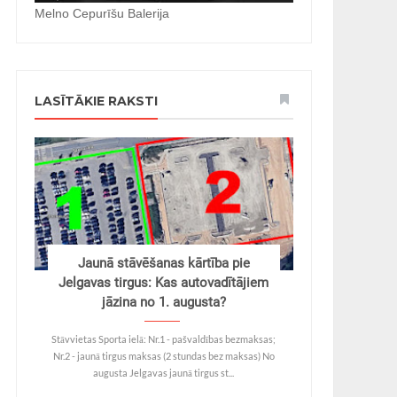
Melno Cepurīšu Balerija
LASĪTĀKIE RAKSTI
Jaunā stāvēšanas kārtība pie
Jelgavas tirgus: Kas autovadītājiem
jāzina no 1. augusta?
Stāvvietas Sporta ielā: Nr.1 - pašvaldības bezmaksas;
Nr.2 - jaunā tirgus maksas (2 stundas bez maksas) No
augusta Jelgavas jaunā tirgus st...