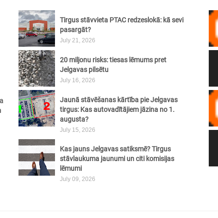
Tirgus stāvvieta PTAC redzeslokā: kā sevi
pasargāt?
July 21, 2026
20 miljonu risks: tiesas lēmums pret
Jelgavas pilsētu
July 16, 2026
Jaunā stāvēšanas kārtība pie Jelgavas
na
tirgus: Kas autovadītājiem jāzina no 1.
m
augusta?
July 15, 2026
Kas jauns Jelgavas satiksmē? Tirgus
stāvlaukuma jaunumi un citi komisijas
lēmumi
July 09, 2026