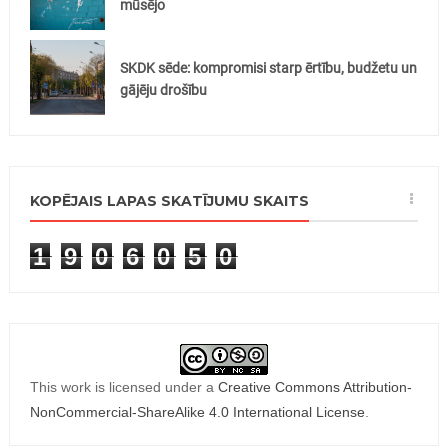
mūsējo
SKDK sēde: kompromisi starp ērtību, budžetu un
gājēju drošību
KOPĒJAIS LAPAS SKATĪJUMU SKAITS
1
9
0
6
0
5
0
This work is licensed under a
Creative Commons Attribution-
NonCommercial-ShareAlike 4.0 International License
.