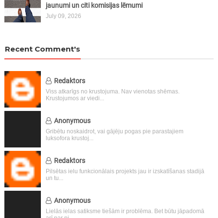
jaunumi un citi komisijas lēmumi
July 09, 2026
Recent Comment's
Redaktors
Viss atkarīgs no krustojuma. Nav vienotas shēmas.
Krustojumos ar viedi...
Anonymous
Gribētu noskaidrot, vai gājēju pogas pie parastajiem
luksofora krustoj...
Redaktors
Pilsētas ielu funkcionālais projekts jau ir izskatīšanas stadijā
un tu...
Anonymous
Lielās ielas satiksme tiešām ir problēma. Bet būtu jāpadomā
arī par pi...