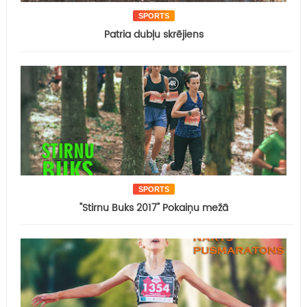
SPORTS
Patria dubļu skrējiens
SPORTS
"Stirnu Buks 2017" Pokaiņu mežā