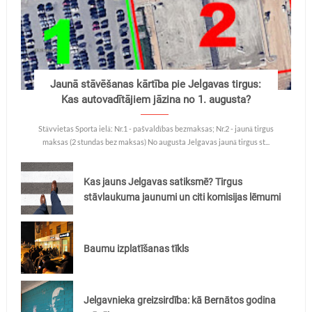
Jaunā stāvēšanas kārtība pie Jelgavas tirgus:
Kas autovadītājiem jāzina no 1. augusta?
Stāvvietas Sporta ielā: Nr.1 - pašvaldības bezmaksas; Nr.2 - jaunā tirgus
maksas (2 stundas bez maksas) No augusta Jelgavas jaunā tirgus st...
Kas jauns Jelgavas satiksmē? Tirgus
stāvlaukuma jaunumi un citi komisijas lēmumi
Baumu izplatīšanas tīkls
Jelgavnieka greizsirdība: kā Bernātos godina