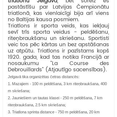
triatlonu Jelgavā
, bet šoreiz es
pastāstīšu par Latvijas Čempionātu
triatlonā, kas vienlaicīgi bija arī viens
no Baltijas kausa posmiem.
Triatlons ir sporta veids, kas iekļauj
sevī trīs sporta veidus - peldēšanu,
riteņbraukšanu un skriešanu. Sportisti
veic tos pēc kārtas un bez apstāšanas
uz atpūtu. Triatlons ir pazīstams kopš
1920. gada, kad tas notika Francijā ar
nosaukumu "La Course des
Debrouillards" (Atjautīgo sacensības).
Jelgavā tika organizētas četras distancēs:
1. Mazajiem - 100 m peldēšana, 3 km riteņbraukšana, 400
m skriešana;
2. Jauniešiem un tautas klasei - 250 m peldēšana, 7 km
riteņbraukšana, 2.5 km skriešana;
3. Triatlona sprinta distance - 750 m peldēšana, 20 km