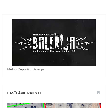
Melno Cepurīšu Balerija
LASĪTĀKIE RAKSTI