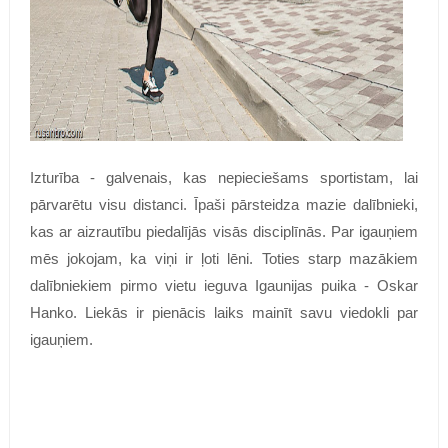
Izturība - galvenais, kas nepieciešams sportistam, lai
pārvarētu visu distanci. Īpaši pārsteidza mazie dalībnieki,
kas ar aizrautību piedalījās visās disciplīnās. Par igauņiem
mēs jokojam, ka viņi ir ļoti lēni. Toties starp mazākiem
dalībniekiem pirmo vietu ieguva Igaunijas puika - Oskar
Hanko. Liekās ir pienācis laiks mainīt savu viedokli par
igauņiem.