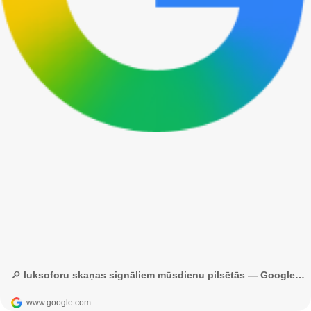
🔎 luksoforu skaņas signāliem mūsdienu pilsētās — Google meklēšana
www.google.com